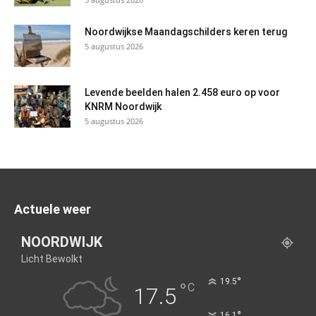
Noordwijkse Maandagschilders keren terug
5 augustus 2026
Levende beelden halen 2.458 euro op voor
KNRM Noordwijk
5 augustus 2026
Actuele weer
NOORDWIJK
Licht Bewolkt
°
19.5
°
C
17.5
°
16.1