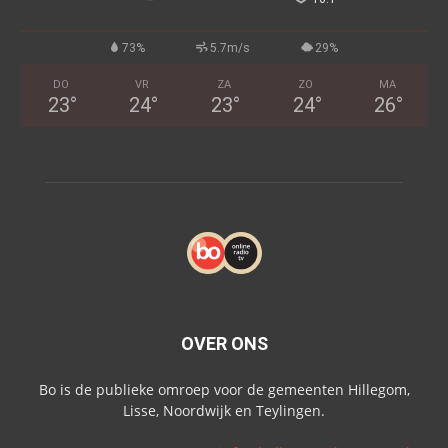
73%
5.7m/s
29%
DO
VR
ZA
ZO
MA
23
°
24
°
23
°
24
°
26
°
OVER ONS
Bo is de publieke omroep voor de gemeenten Hillegom,
Lisse, Noordwijk en Teylingen.