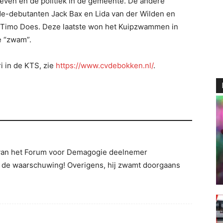
leven en de politiek in de gemeente. De andere
-debutanten Jack Bax en Lida van der Wilden en
 Timo Does. Deze laatste won het Kuipzwammen in
e “zwam”.
i in de KTS, zie
https://www.cvdebokken.nl/
.
van het Forum voor Demagogie deelnemer
 de waarschuwing! Overigens, hij zwamt doorgaans