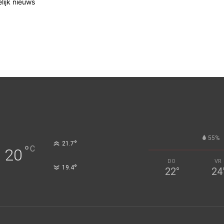
elijk nieuws
55%
°
21.7
°
C
20
DO
VR
°
19.4
22
°
24