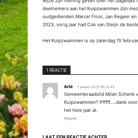
wijze zijn mening geven over het dagelijks 
deelnemers aan het Kuipzwammen zijn mede
oudgedienden Marcel Floor, Jan Regeer en
2023, vorig jaar had Cok van Steijn de best
Het Kuipzwammen is op zaterdag 15 februar
1 REACTIE
Arie
7 januari 2025 Bij 12:43
Gemeenteraadslid Milan Schenk 
Kuipzwammen? Pfffff…..dank voor
het hele jaar al.
Reageer
LAAT EEN REACTIE ACHTER