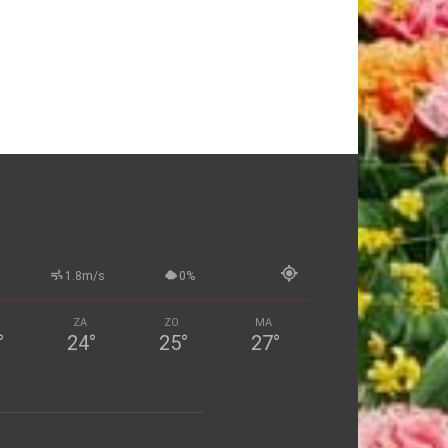
1.8m/s
0%
ZA
ZO
MA
°
24
°
25
°
27
°