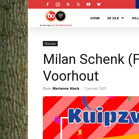
Bollenstreek
HOME
DE ZILK
HIL
Omroep
Nieuws
Milan Schenk (
Voorhout
Door
Marianne Abels
-
7 januari 2025