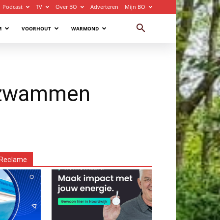
Podcast
TV
Over BO
Adverteren
Mijn BO
M
VOORHOUT
WARMOND
ipzwammen
Reclame