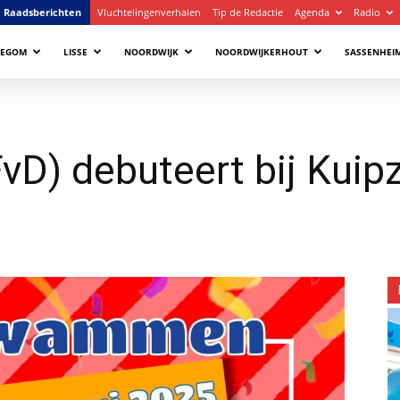
Raadsberichten
Vluchtelingenverhalen
Tip de Redactie
Agenda
Radio
LEGOM
LISSE
NOORDWIJK
NOORDWIJKERHOUT
SASSENHEI
FvD) debuteert bij Ku