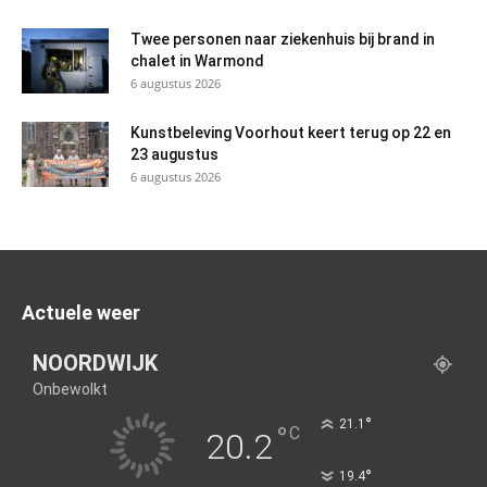
Twee personen naar ziekenhuis bij brand in
chalet in Warmond
6 augustus 2026
Kunstbeleving Voorhout keert terug op 22 en
23 augustus
6 augustus 2026
Actuele weer
NOORDWIJK
Onbewolkt
°
21.1
°
C
20.2
°
19.4