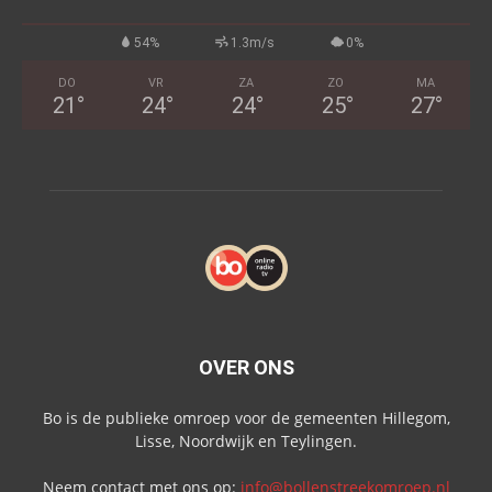
54%
1.3m/s
0%
DO
VR
ZA
ZO
MA
21
°
24
°
24
°
25
°
27
°
OVER ONS
Bo is de publieke omroep voor de gemeenten Hillegom,
Lisse, Noordwijk en Teylingen.
Neem contact met ons op:
info@bollenstreekomroep.nl