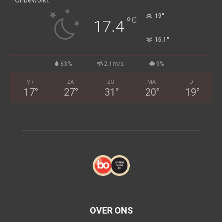
Onbewolkt
°
19
°
C
17.4
°
16.1
63%
2.1m/s
9%
VR
ZA
ZO
MA
DI
17
°
27
°
31
°
20
°
19
°
OVER ONS