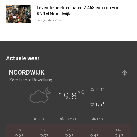
Levende beelden halen 2.458 euro op voor
KNRM Noordwijk
5 augustus 2026
Actuele weer
NOORDWIJK
Zeer Lichte Bewolking
°
20.6
°
C
19.8
°
18.9
80%
1.8m/s
14%
DO
VR
ZA
ZO
MA
23
°
25
°
23
°
24
°
21
°