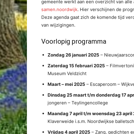
gemeente werkt aan een overzicht van alle a
samen.noordwijk
. Hier verschijnen de pro
Deze agenda gaat zich de komende tijd verde
van wijzigingen.
Voorlopig programma
Zondag 26 januari 2025
– Nieuwjaarsco
Zaterdag 15 februari 2025
– Filmverton
Museum Veldzicht
Maart – mei 2025
– Escaperoom – Wijkv
Dinsdag 25 maart t/m donderdag 17 apr
jongeren – Teylingencollege
Maandag 7 april t/m woensdag 23 april
Klaverweide i.s.m. Noordwijkse balletsc
Vrijdag 4 april 2025
– Zang, gedichten e