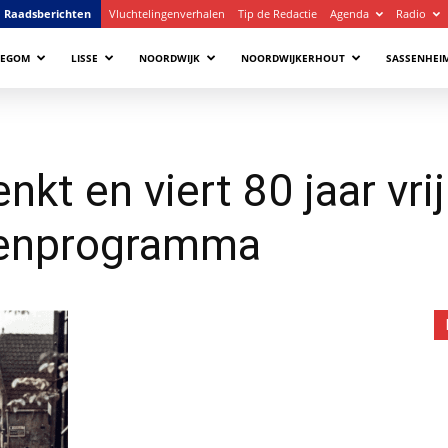
Raadsberichten
Vluchtelingenverhalen
Tip de Redactie
Agenda
Radio
LEGOM
LISSE
NOORDWIJK
NOORDWIJKERHOUT
SASSENHEI
nkt en viert 80 jaar vr
itenprogramma