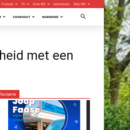
Podcast
TV
Over BO
Adverteren
Mijn BO
M
VOORHOUT
WARMOND
ijheid met een
Reclame