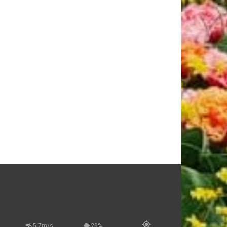
5.7m/s
29%