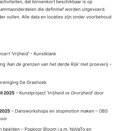
ctiviteiten, dat binnenkort beschikbaar is op
grammaonderdelen die definitief worden uitgevoerd.
r vullen. Alle data en locaties zijn onder voorbehoud
ncert
‘Vrijheid’
– Kunstklank
ing
‘Aan de grenzen van het derde Rijk’
met proeverij –
ereniging De Grashoek
il 2025
– Kunstproject
‘Vrijheid vs Onvrijheid’
door
 2025
– Dansworkshops en stopmotion maken – OBS
hool
n beelden – Popkoor Bloom i.s.m. NoVaTo en