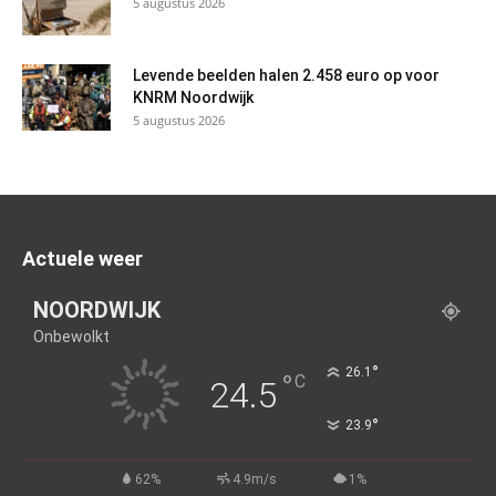
5 augustus 2026
Levende beelden halen 2.458 euro op voor
KNRM Noordwijk
5 augustus 2026
Actuele weer
NOORDWIJK
Onbewolkt
°
26.1
°
C
24.5
°
23.9
62%
4.9m/s
1%