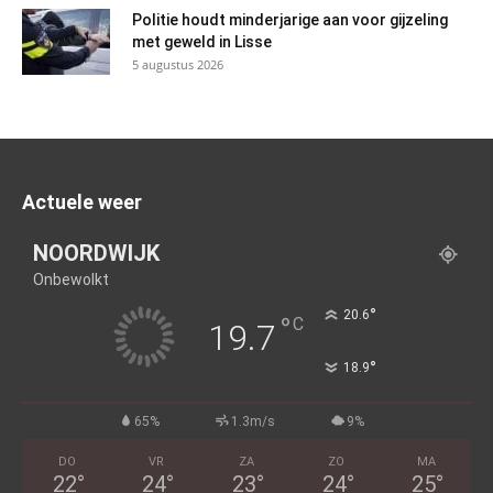
Politie houdt minderjarige aan voor gijzeling
met geweld in Lisse
5 augustus 2026
Actuele weer
NOORDWIJK
Onbewolkt
°
20.6
°
C
19.7
°
18.9
65%
1.3m/s
9%
DO
VR
ZA
ZO
MA
22
°
24
°
23
°
24
°
25
°