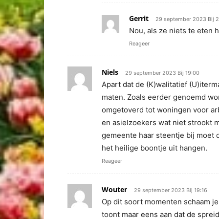
Gerrit
29 september 2023 Bij 2
Nou, als ze niets te eten
Reageer
Niels
29 september 2023 Bij 19:00
Apart dat de (K)walitatief (U)ite
maten. Zoals eerder genoemd wor
omgetoverd tot woningen voor arb
en asielzoekers wat niet strook
gemeente haar steentje bij moet 
het heilige boontje uit hangen.
Reageer
Wouter
29 september 2023 Bij 19:16
Op dit soort momenten schaam je 
toont maar eens aan dat de sprei