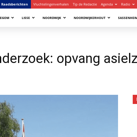
Raadsberichten
Vluchtelingenverhalen
Tip de Redactie
Agenda
Radio
LEGOM
LISSE
NOORDWIJK
NOORDWIJKERHOUT
SASSENHEI
derzoek: opvang asielz