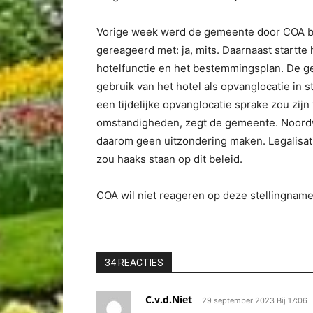
Vorige week werd de gemeente door COA b
gereageerd met: ja, mits. Daarnaast startte
hotelfunctie en het bestemmingsplan. De g
gebruik van het hotel als opvanglocatie in s
een tijdelijke opvanglocatie sprake zou zijn
omstandigheden, zegt de gemeente. Noordwi
daarom geen uitzondering maken. Legalisat
zou haaks staan op dit beleid.
COA wil niet reageren op deze stellingname
34 REACTIES
C.v.d.Niet
29 september 2023 Bij 17:06