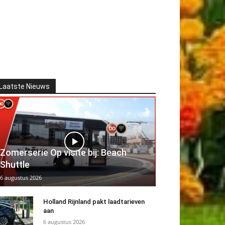
Laatste Nieuws
Zomerserie Op visite bij: Beach
Shuttle
6 augustus 2026
Holland Rijnland pakt laadtarieven
aan
6 augustus 2026