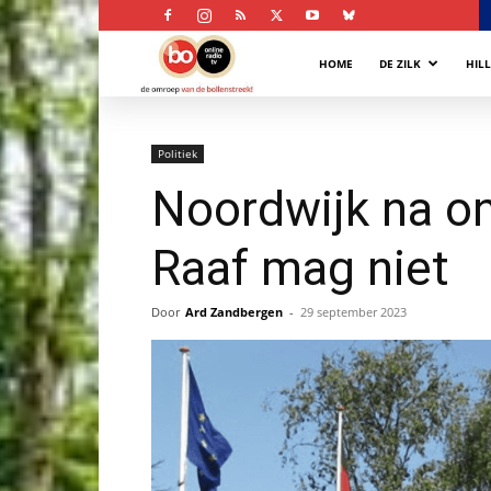
Bollenstreek
HOME
DE ZILK
HIL
Omroep
Politiek
Noordwijk na on
Raaf mag niet
Door
Ard Zandbergen
-
29 september 2023