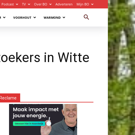
Podcast
TV
Over BO
Adverteren
Mijn BO
M
VOORHOUT
WARMOND
oekers in Witte
Reclame