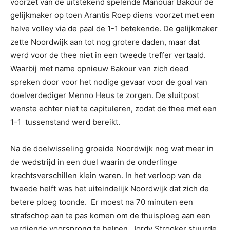
voorzet van de uitstekend spelende Manouar Bakour de
gelijkmaker op toen Arantis Roep diens voorzet met een
halve volley via de paal de 1-1 betekende. De gelijkmaker
zette Noordwijk aan tot nog grotere daden, maar dat
werd voor de thee niet in een tweede treffer vertaald.
Waarbij met name opnieuw Bakour van zich deed
spreken door voor het nodige gevaar voor de goal van
doelverdediger Menno Heus te zorgen. De sluitpost
wenste echter niet te capituleren, zodat de thee met een
1-1 tussenstand werd bereikt.
Na de doelwisseling groeide Noordwijk nog wat meer in
de wedstrijd in een duel waarin de onderlinge
krachtsverschillen klein waren. In het verloop van de
tweede helft was het uiteindelijk Noordwijk dat zich de
betere ploeg toonde. Er moest na 70 minuten een
strafschop aan te pas komen om de thuisploeg aan een
verdiende voorsprong te helpen. Jordy Strooker stuurde