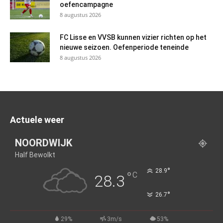
oefencampagne
8 augustus 2026
FC Lisse en VVSB kunnen vizier richten op het
nieuwe seizoen. Oefenperiode teneinde
8 augustus 2026
Actuele weer
NOORDWIJK
Half Bewolkt
°
28.9
°
C
28.3
°
26.7
29%
3m/s
53%