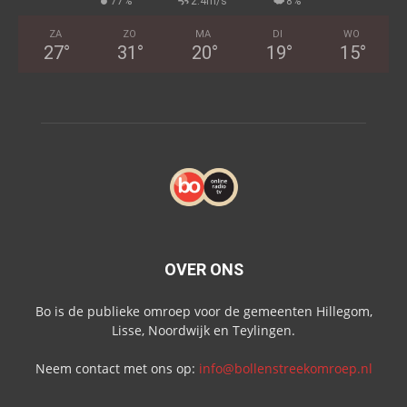
77%
2.4m/s
8%
ZA
ZO
MA
DI
WO
27
°
31
°
20
°
19
°
15
°
OVER ONS
Bo is de publieke omroep voor de gemeenten Hillegom,
Lisse, Noordwijk en Teylingen.
Neem contact met ons op:
info@bollenstreekomroep.nl