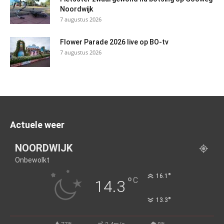
Noordwijk
7 augustus 2026
Flower Parade 2026 live op BO-tv
7 augustus 2026
Actuele weer
NOORDWIJK
Onbewolkt
°
16.1
°
C
14.3
°
13.3