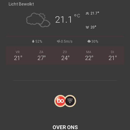
Licht Bewolkt
°
21.7
°
C
21.1
°
20
52%
0.5m/s
30%
VR
ZA
ZO
MA
DI
21
°
27
°
24
°
22
°
21
°
OVER ONS