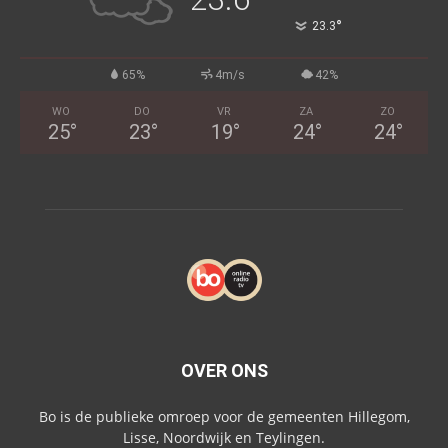
°
23.3
65%
4m/s
42%
WO
DO
VR
ZA
ZO
25
°
23
°
19
°
24
°
24
°
OVER ONS
Bo is de publieke omroep voor de gemeenten Hillegom,
Lisse, Noordwijk en Teylingen.