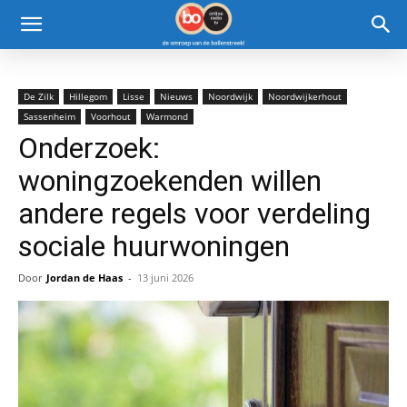
De Zilk
Hillegom
Lisse
Nieuws
Noordwijk
Noordwijkerhout
Sassenheim
Voorhout
Warmond
Onderzoek:
woningzoekenden willen
andere regels voor verdeling
sociale huurwoningen
Door
Jordan de Haas
-
13 juni 2026