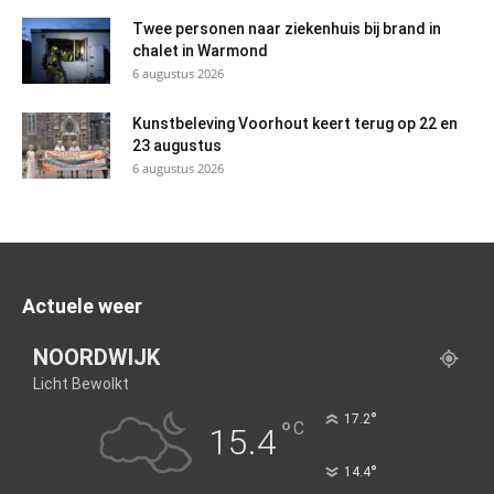
Twee personen naar ziekenhuis bij brand in
chalet in Warmond
6 augustus 2026
Kunstbeleving Voorhout keert terug op 22 en
23 augustus
6 augustus 2026
Actuele weer
NOORDWIJK
Licht Bewolkt
°
17.2
°
C
15.4
°
14.4