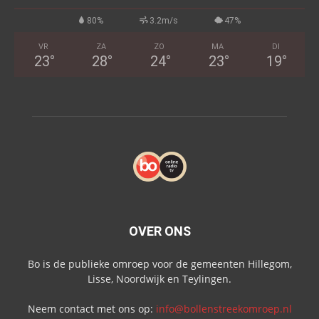
80%
3.2m/s
47%
VR
ZA
ZO
MA
DI
23
°
28
°
24
°
23
°
19
°
OVER ONS
Bo is de publieke omroep voor de gemeenten Hillegom,
Lisse, Noordwijk en Teylingen.
Neem contact met ons op:
info@bollenstreekomroep.nl