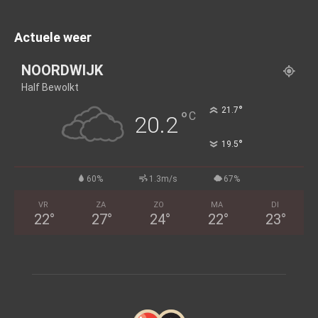
Actuele weer
NOORDWIJK
Half Bewolkt
°
21.7
°
C
20.2
°
19.5
60%
1.3m/s
67%
VR
ZA
ZO
MA
DI
22
°
27
°
24
°
22
°
23
°