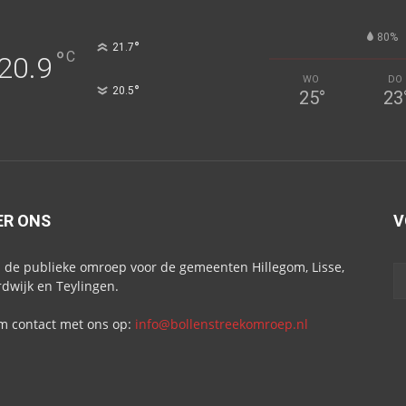
80%
°
21.7
°
C
20.9
WO
DO
°
20.5
25
°
23
ER ONS
V
s de publieke omroep voor de gemeenten Hillegom, Lisse,
dwijk en Teylingen.
 contact met ons op:
info@bollenstreekomroep.nl