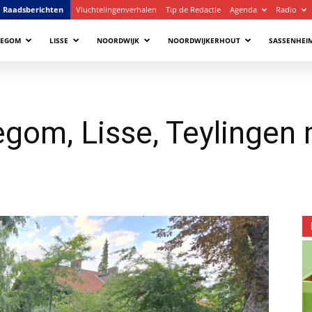
Raadsberichten
Vluchtelingenverhalen
Tip de Redactie
Agenda
Radio
LEGOM
LISSE
NOORDWIJK
NOORDWIJKERHOUT
SASSENHEI
legom, Lisse, Teylingen