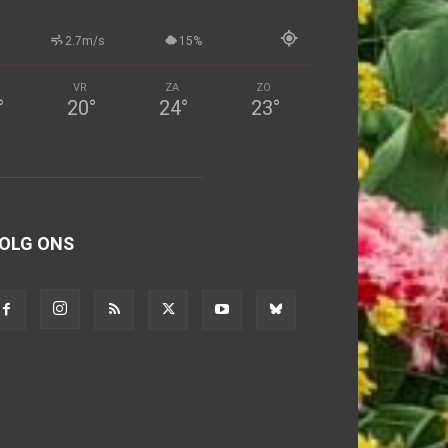
2.7m/s
15%
VR
ZA
ZO
°
20
°
24
°
23
°
OLG ONS