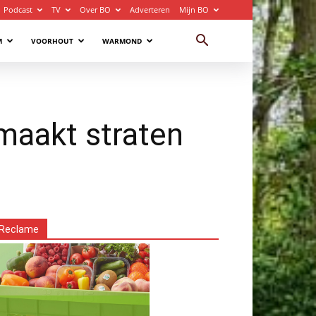
Podcast
TV
Over BO
Adverteren
Mijn BO
M
VOORHOUT
WARMOND
 maakt straten
Reclame