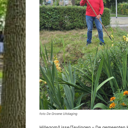
foto De Groene Uitdaging
Hillegom/Lisse/Teylingen – De gemeenten H