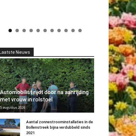
Laatste Nieuws
Automobilist rijdt door na aanrijding
met vrouw in rolstoel
5 augustus 2026
Aantal zonnestroominstallaties in de
Bollenstreek bijna verdubbeld sinds
2021