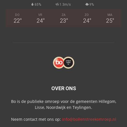
65%
1.3m/s
9%
DO
VR
ZA
ZO
MA
22
°
24
°
23
°
24
°
25
°
OVER ONS
Bo is de publieke omroep voor de gemeenten Hillegom,
Lisse, Noordwijk en Teylingen.
Neem contact met ons op:
info@bollenstreekomroep.nl