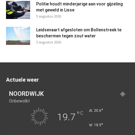
Politie houdt minderjarige aan voor gijzeling
met geweld in Lisse
5 augustus 2026
Leidsevaart afgesloten om Bollenstreek te
beschermen tegen zout water
5 augustus 2026
Actuele weer
NOORDWIJK
Onbewolkt
°
20.6
°
C
19.7
°
18.9