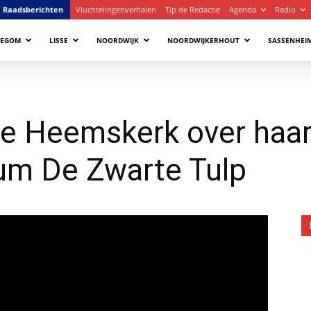
Raadsberichten
Vluchtelingenverhalen
Tip de Redactie
Agenda
Radio
LEGOM
LISSE
NOORDWIJK
NOORDWIJKERHOUT
SASSENHEI
ne Heemskerk over haar
um De Zwarte Tulp