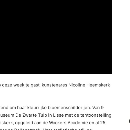
s deze week te gast: kunstenares Nicoline Heemskerk
end om haar kleurrijke bloemenschilderijen. Van 9
 Museum De Zwarte Tulp in Lisse met de tentoonstelling
emskerk, opgeleid aan de Wackers Academie en al 25