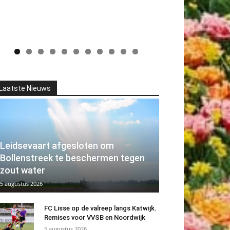
Laatste Nieuws
Leidsevaart afgesloten om
Bollenstreek te beschermen tegen
zout water
5 augustus 2026
FC Lisse op de valreep langs Katwijk.
Remises voor VVSB en Noordwijk
5 augustus 2026