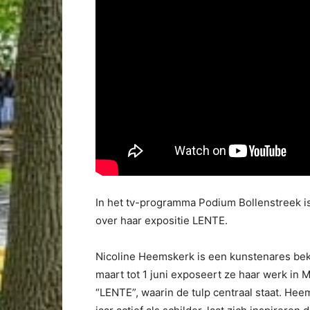
In het tv-programma Podium Bollenstreek i
over haar expositie LENTE.
Nicoline Heemskerk is een kunstenares bek
maart tot 1 juni exposeert ze haar werk in
“LENTE”, waarin de tulp centraal staat. He