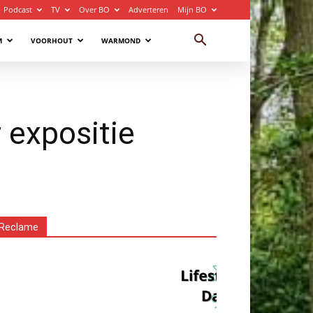
Podcast
TV
Over BO
Adverteren
Mijn BO
M
VOORHOUT
WARMOND
 expositie
Reclame