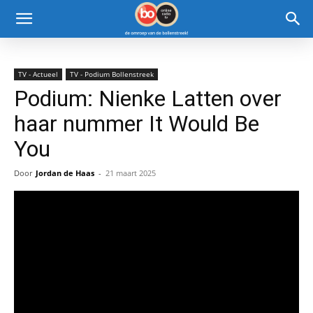
TV - Actueel
TV - Podium Bollenstreek
Podium: Nienke Latten over
haar nummer It Would Be
You
Door
Jordan de Haas
-
21 maart 2025