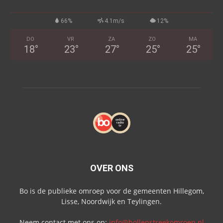
66%
4.1m/s
12%
DO
VR
ZA
ZO
MA
18
°
23
°
27
°
25
°
25
°
OVER ONS
Bo is de publieke omroep voor de gemeenten Hillegom,
Lisse, Noordwijk en Teylingen.
Neem contact met ons op:
info@bollenstreekomroep.nl