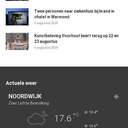
Twee personen naar ziekenhuis bij brand in
chalet in Warmond
6 augustus 2026
Kunstbeleving Voorhout keert terug op 22 en
23 augustus
6 augustus 2026
Actuele weer
NOORDWIJK
Zeer Lichte Bewolking
°
18.4
°
C
17.6
°
16.6