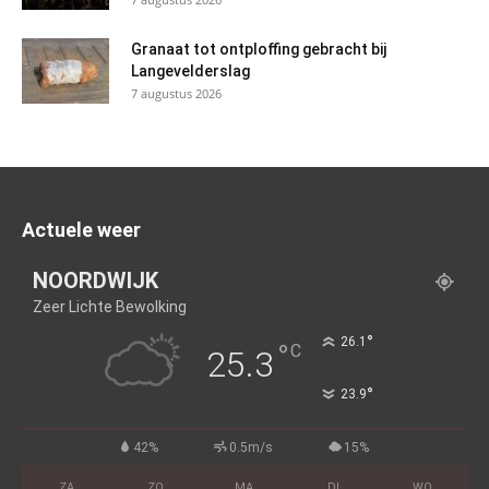
Granaat tot ontploffing gebracht bij
Langevelderslag
7 augustus 2026
Actuele weer
NOORDWIJK
Zeer Lichte Bewolking
°
26.1
°
C
25.3
°
23.9
42%
0.5m/s
15%
ZA
ZO
MA
DI
WO