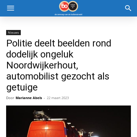
Nieuws
Politie deelt beelden rond
dodelijk ongeluk
Noordwijkerhout,
automobilist gezocht als
getuige
Door
Marianne Abels
-
22 maart 2023