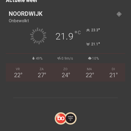
Actuele weer
NOORDWIJK
Onbewolkt
°
23.3
°
C
21.9
°
21.1
49%
0.9m/s
10%
VR
ZA
ZO
MA
DI
22
°
27
°
24
°
22
°
21
°