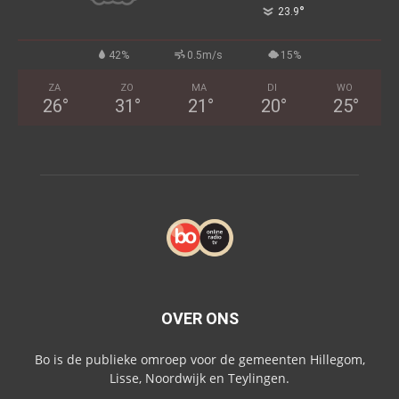
°
23.9
42%
0.5m/s
15%
ZA
ZO
MA
DI
WO
26
°
31
°
21
°
20
°
25
°
OVER ONS
Bo is de publieke omroep voor de gemeenten Hillegom,
Lisse, Noordwijk en Teylingen.