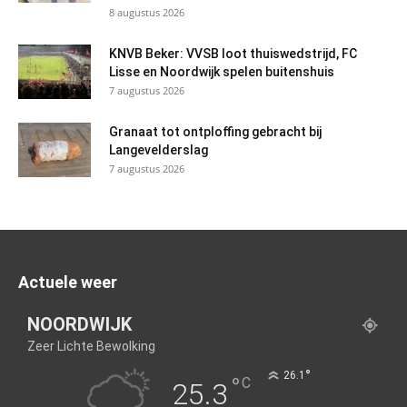
8 augustus 2026
KNVB Beker: VVSB loot thuiswedstrijd, FC
Lisse en Noordwijk spelen buitenshuis
7 augustus 2026
Granaat tot ontploffing gebracht bij
Langevelderslag
7 augustus 2026
Actuele weer
NOORDWIJK
Zeer Lichte Bewolking
°
26.1
°
C
25.3