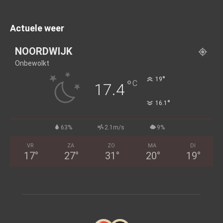
Actuele weer
NOORDWIJK
Onbewolkt
°
19
°
C
17.4
°
16.1
63%
2.1m/s
9%
VR
ZA
ZO
MA
DI
17
°
27
°
31
°
20
°
19
°