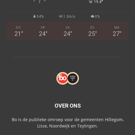
°
19.4
54%
1.3m/s
0%
DO
VR
ZA
ZO
MA
21
°
24
°
24
°
25
°
27
°
OVER ONS
Bo is de publieke omroep voor de gemeenten Hillegom,
Lisse, Noordwijk en Teylingen.