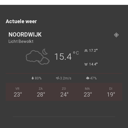
Actuele weer
NOORDWIJK
Licht Bewolkt
°
17.2
°
C
15.4
°
14.4
80%
3.2m/s
47%
VR
ZA
ZO
MA
DI
23
°
28
°
24
°
23
°
19
°