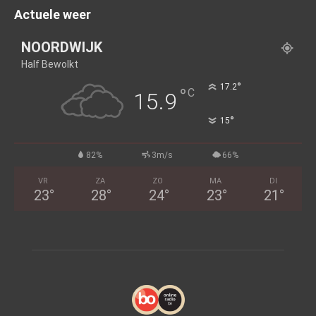
Actuele weer
NOORDWIJK
Half Bewolkt
°
17.2
°
C
15.9
°
15
82%
3m/s
66%
VR
ZA
ZO
MA
DI
23
°
28
°
24
°
23
°
21
°