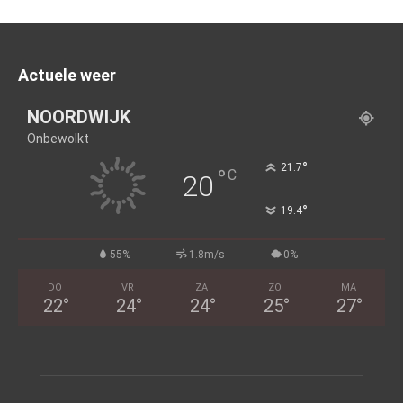
Actuele weer
NOORDWIJK
Onbewolkt
°
21.7
°
C
20
°
19.4
55%
1.8m/s
0%
DO
VR
ZA
ZO
MA
22
°
24
°
24
°
25
°
27
°