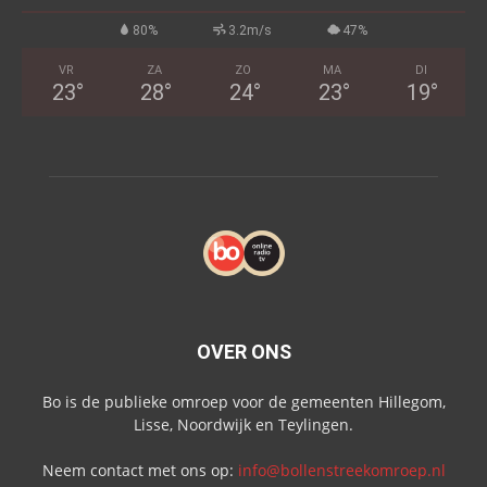
80%
3.2m/s
47%
VR
ZA
ZO
MA
DI
23
°
28
°
24
°
23
°
19
°
OVER ONS
Bo is de publieke omroep voor de gemeenten Hillegom,
Lisse, Noordwijk en Teylingen.
Neem contact met ons op:
info@bollenstreekomroep.nl