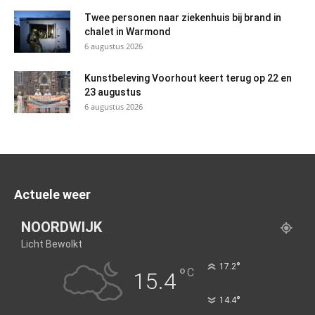
Twee personen naar ziekenhuis bij brand in
chalet in Warmond
6 augustus 2026
Kunstbeleving Voorhout keert terug op 22 en
23 augustus
6 augustus 2026
Actuele weer
NOORDWIJK
Licht Bewolkt
°
17.2
°
C
15.4
°
14.4