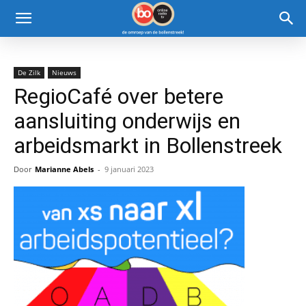
De Zilk
Nieuws
RegioCafé over betere
aansluiting onderwijs en
arbeidsmarkt in Bollenstreek
Door
Marianne Abels
-
9 januari 2023