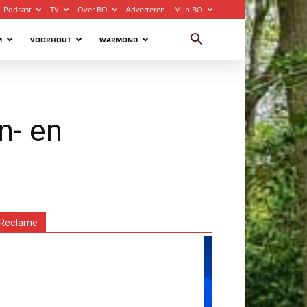
Podcast
TV
Over BO
Adverteren
Mijn BO
M
VOORHOUT
WARMOND
n- en
Reclame