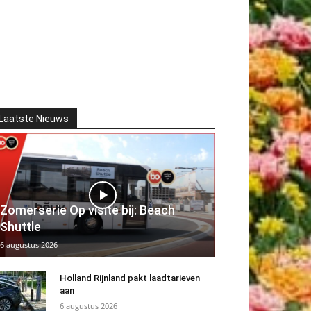
Laatste Nieuws
Zomerserie Op visite bij: Beach
Shuttle
6 augustus 2026
Holland Rijnland pakt laadtarieven
aan
6 augustus 2026