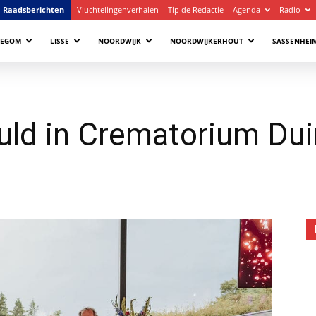
Raadsberichten
Vluchtelingenverhalen
Tip de Redactie
Agenda
Radio
LEGOM
LISSE
NOORDWIJK
NOORDWIJKERHOUT
SASSENHEI
uld in Crematorium Dui