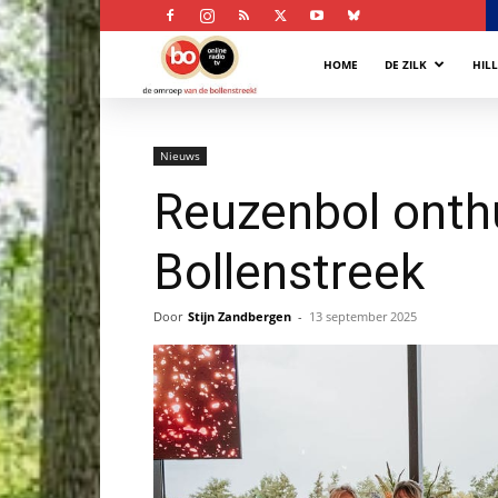
Bollenstreek
HOME
DE ZILK
HIL
Omroep
Nieuws
Reuzenbol onth
Bollenstreek
Door
Stijn Zandbergen
-
13 september 2025