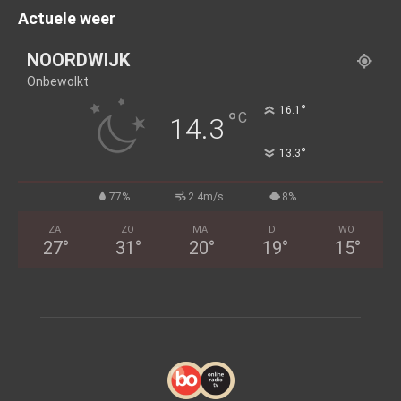
Actuele weer
NOORDWIJK
Onbewolkt
°
16.1
°
C
14.3
°
13.3
77%
2.4m/s
8%
ZA
ZO
MA
DI
WO
27
°
31
°
20
°
19
°
15
°