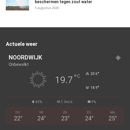
beschermen tegen zout water
5 augustus 2026
Actuele weer
NOORDWIJK
Onbewolkt
°
20.6
°
C
19.7
°
18.9
65%
1.3m/s
9%
DO
VR
ZA
ZO
MA
22
°
24
°
23
°
24
°
25
°