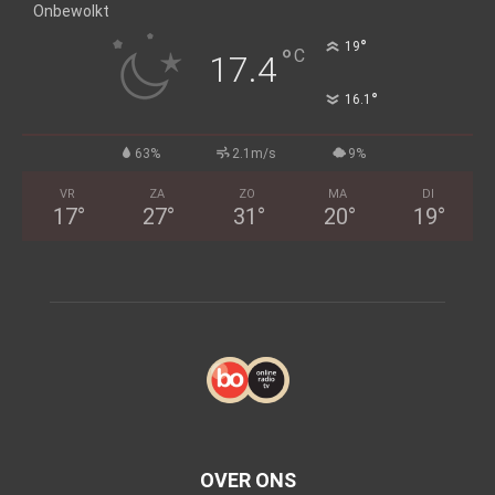
Onbewolkt
°
19
°
C
17.4
°
16.1
63%
2.1m/s
9%
VR
ZA
ZO
MA
DI
17
°
27
°
31
°
20
°
19
°
OVER ONS