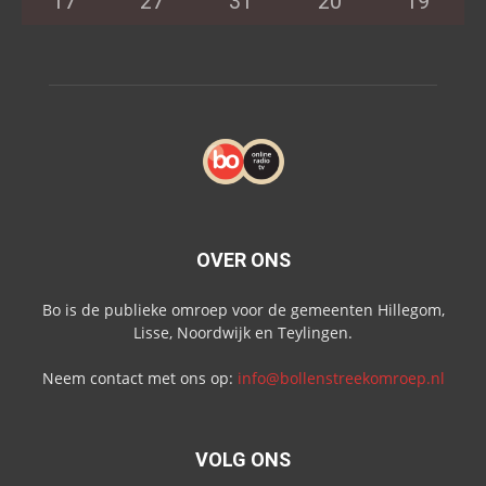
17
°
27
°
31
°
20
°
19
°
OVER ONS
Bo is de publieke omroep voor de gemeenten Hillegom,
Lisse, Noordwijk en Teylingen.
Neem contact met ons op:
info@bollenstreekomroep.nl
VOLG ONS