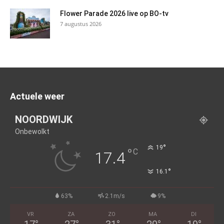
Flower Parade 2026 live op BO-tv
7 augustus 2026
Actuele weer
NOORDWIJK
Onbewolkt
°
19
°
C
17.4
°
16.1
63%
2.1m/s
9%
VR
ZA
ZO
MA
DI