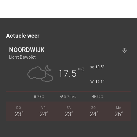
Actuele weer
NOORDWIJK
Licht Bewolkt
°
19.5
°
C
17.5
°
16.1
73%
5.7m/s
29%
DO
VR
ZA
ZO
MA
23
°
24
°
23
°
24
°
26
°