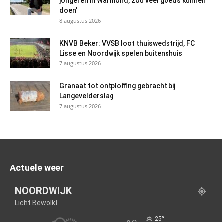
jongeren in Warmond, zou veel goeds kunnen
doen’
8 augustus 2026
KNVB Beker: VVSB loot thuiswedstrijd, FC
Lisse en Noordwijk spelen buitenshuis
7 augustus 2026
Granaat tot ontploffing gebracht bij
Langevelderslag
7 augustus 2026
Actuele weer
NOORDWIJK
Licht Bewolkt
°
25