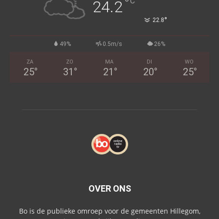
°
C
24.2
°
22.8
49%
0.5m/s
26%
ZA
ZO
MA
DI
WO
25
°
31
°
21
°
20
°
25
°
OVER ONS
Bo is de publieke omroep voor de gemeenten Hillegom,