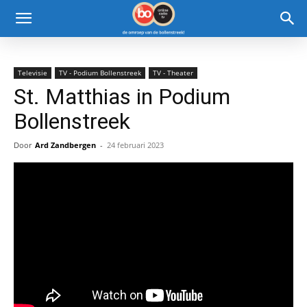
Televisie
TV - Podium Bollenstreek
TV - Theater
St. Matthias in Podium
Bollenstreek
Door
Ard Zandbergen
-
24 februari 2023