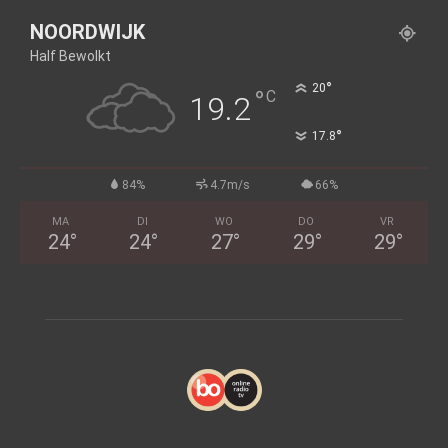
NOORDWIJK
Half Bewolkt
°
20
°
C
19.2
°
17.8
84%
4.7m/s
66%
MA
DI
WO
DO
VR
24
°
24
°
27
°
29
°
29
°