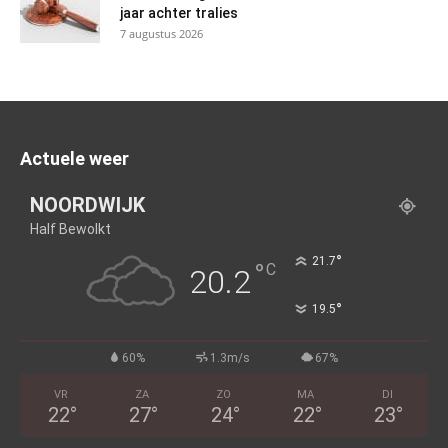
jaar achter tralies
7 augustus 2026
Actuele weer
NOORDWIJK
Half Bewolkt
°
21.7
°
C
20.2
°
19.5
60%
1.3m/s
67%
VR
ZA
ZO
MA
DI
22
°
27
°
24
°
22
°
23
°