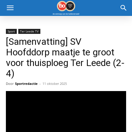
Sport
Ter Leede TV
[Samenvatting] SV
Hoofddorp maatje te groot
voor thuisploeg Ter Leede (2-
4)
Door
Sportredactie
-
11 oktober 2025