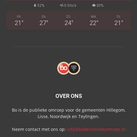
52%
0.5m/s
30%
VR
ZA
ZO
MA
DI
21
°
27
°
24
°
22
°
21
°
OVER ONS
Bo is de publieke omroep voor de gemeenten Hillegom,
Lisse, Noordwijk en Teylingen.
Neem contact met ons op:
info@bollenstreekomroep.nl