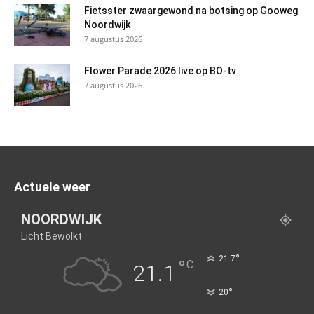
Fietsster zwaargewond na botsing op Gooweg
Noordwijk
7 augustus 2026
Flower Parade 2026 live op BO-tv
7 augustus 2026
Actuele weer
NOORDWIJK
Licht Bewolkt
°
21.7
°
C
21.1
°
20