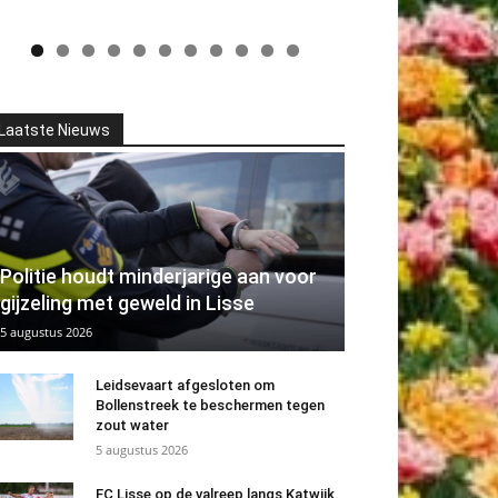
Laatste Nieuws
Politie houdt minderjarige aan voor
gijzeling met geweld in Lisse
5 augustus 2026
Leidsevaart afgesloten om
Bollenstreek te beschermen tegen
zout water
5 augustus 2026
FC Lisse op de valreep langs Katwijk.