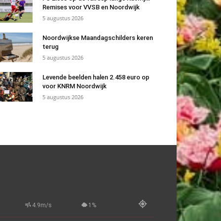
Remises voor VVSB en Noordwijk
5 augustus 2026
Noordwijkse Maandagschilders keren
terug
5 augustus 2026
Levende beelden halen 2.458 euro op
voor KNRM Noordwijk
5 augustus 2026
4.9m/s
1%