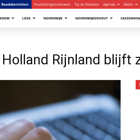
Raadsberichten
Vluchtelingenverhalen
Tip de Redactie
Agenda
Radio
LEGOM
LISSE
NOORDWIJK
NOORDWIJKERHOUT
SASSENHEI
olland Rijnland blijft 