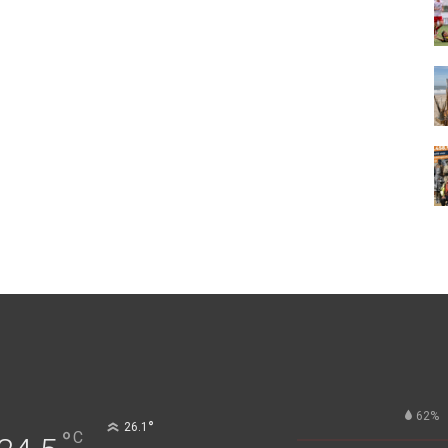
62%
°
26.1
°
C