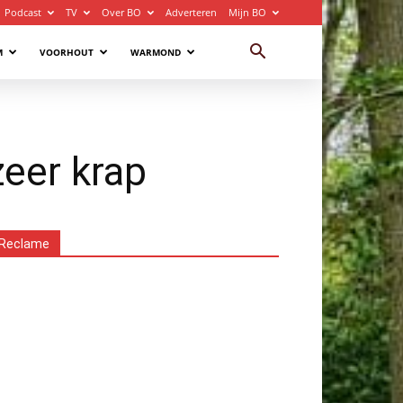
Podcast
TV
Over BO
Adverteren
Mijn BO
M
VOORHOUT
WARMOND
zeer krap
Reclame