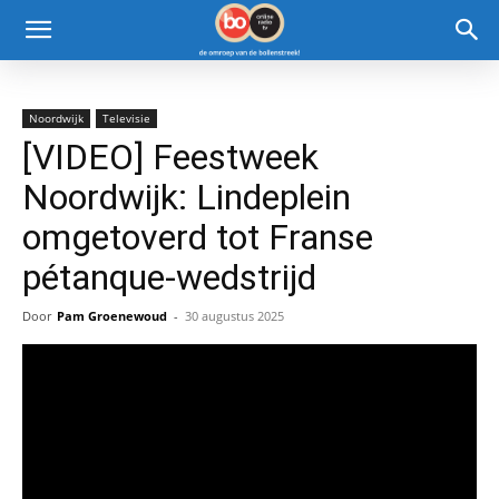
Noordwijk
Televisie
[VIDEO] Feestweek
Noordwijk: Lindeplein
omgetoverd tot Franse
pétanque-wedstrijd
Door
Pam Groenewoud
-
30 augustus 2025