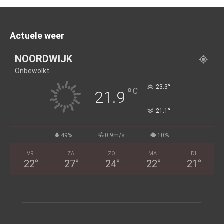
Actuele weer
NOORDWIJK
Onbewolkt
°
23.3
°
C
21.9
°
21.1
49%
0.9m/s
10%
VR
ZA
ZO
MA
DI
22
°
27
°
24
°
22
°
21
°