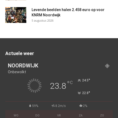
Levende beelden halen 2.458 euro op voor
KNRM Noordwijk
5 augustus 2026
Actuele weer
NOORDWIJK
Onbewolkt
°
24.5
°
C
23.8
°
22.8
59%
8.2m/s
2%
WO
DO
VR
ZA
ZO