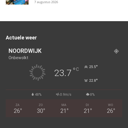
7 augustus 2026
Actuele weer
NOORDWIJK
Onbewolkt
°
25.5
°
C
23.7
°
22.8
48%
0.9m/s
8%
ZA
ZO
MA
DI
WO
26
°
30
°
21
°
21
°
26
°