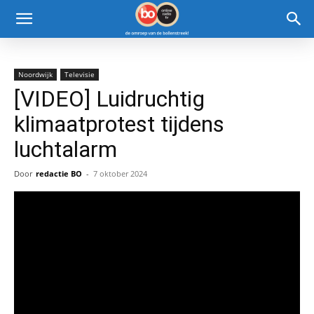
Noordwijk
Televisie
[VIDEO] Luidruchtig
klimaatprotest tijdens
luchtalarm
Door
redactie BO
-
7 oktober 2024