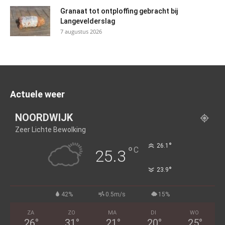
Granaat tot ontploffing gebracht bij
Langevelderslag
7 augustus 2026
Actuele weer
NOORDWIJK
Zeer Lichte Bewolking
°
26.1
°
C
25.3
°
23.9
42%
0.5m/s
15%
ZA
ZO
MA
DI
WO
26
°
31
°
21
°
20
°
25
°