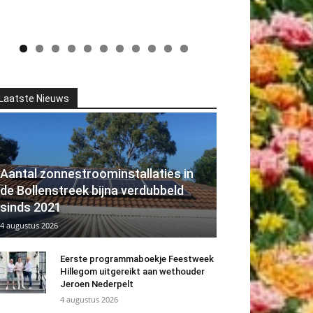
Laatste Nieuws
Aantal zonnestroominstallaties in
de Bollenstreek bijna verdubbeld
sinds 2021
4 augustus 2026
Eerste programmaboekje Feestweek
Hillegom uitgereikt aan wethouder
Jeroen Nederpelt
4 augustus 2026