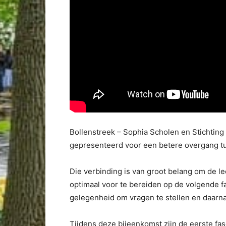
Bollenstreek – Sophia Scholen en Stichting
gepresenteerd voor een betere overgang tu
Die verbinding is van groot belang om de l
optimaal voor te bereiden op de volgende 
gelegenheid om vragen te stellen en daarna
Tijdens deze bijeenkomst zijn de eerste fa