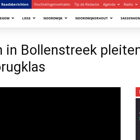
Raadsberichten
Vluchtelingenverhalen
Tip de Redactie
Agenda
Radio
LEGOM
LISSE
NOORDWIJK
NOORDWIJKERHOUT
SASSENHEI
 in Bollenstreek pleite
brugklas