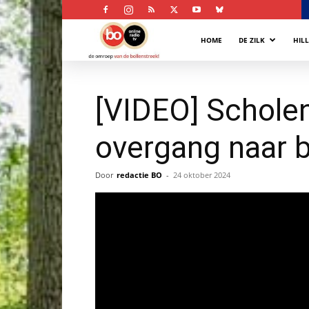
Bollenstreek
HOME
DE ZILK
HIL
Omroep
[VIDEO] Scholen
overgang naar 
Door
redactie BO
-
24 oktober 2024