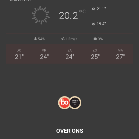
°
21.1
°
C
20.2
°
19.4
54%
1.3m/s
0%
DO
VR
ZA
ZO
MA
21
°
24
°
24
°
25
°
27
°
OVER ONS