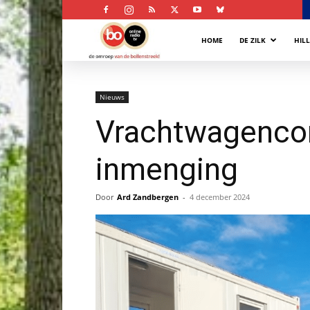
Bollenstreek
HOME
DE ZILK
HIL
Omroep
Nieuws
Vrachtwagencont
inmenging
Door
Ard Zandbergen
-
4 december 2024