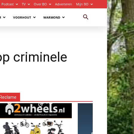
Podcast
TV
Over BO
Adverteren
Mijn BO
M
VOORHOUT
WARMOND
op criminele
Reclame