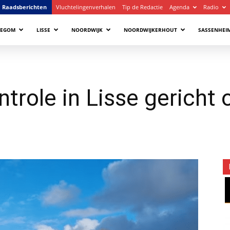
Raadsberichten
Vluchtelingenverhalen
Tip de Redactie
Agenda
Radio
LEGOM
LISSE
NOORDWIJK
NOORDWIJKERHOUT
SASSENHEI
role in Lisse gericht 