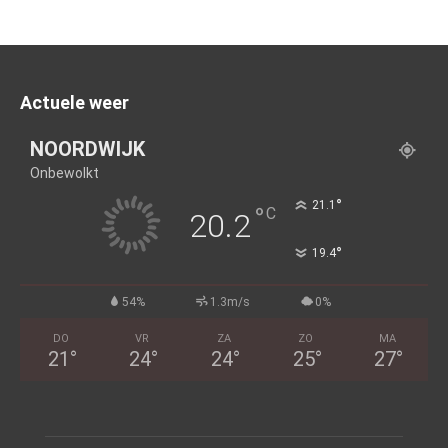
Actuele weer
NOORDWIJK
Onbewolkt
°
21.1
°
C
20.2
°
19.4
54%
1.3m/s
0%
DO
VR
ZA
ZO
MA
21
°
24
°
24
°
25
°
27
°