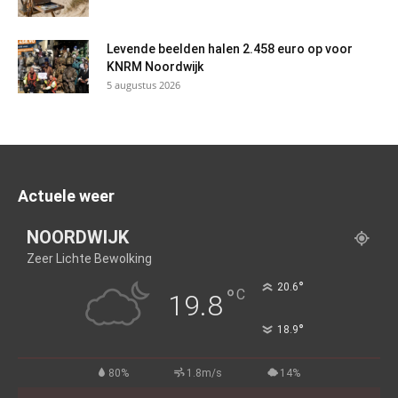
Levende beelden halen 2.458 euro op voor
KNRM Noordwijk
5 augustus 2026
Actuele weer
NOORDWIJK
Zeer Lichte Bewolking
°
20.6
°
C
19.8
°
18.9
80%
1.8m/s
14%