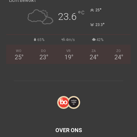
Licht Bewolkt
°
25
°
C
23.6
°
23.3
65%
4m/s
42%
WO
DO
VR
ZA
ZO
25
°
23
°
19
°
24
°
24
°
OVER ONS