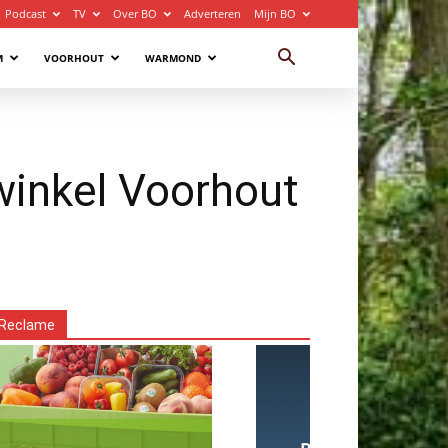
Podcast
TV
Over BO
Adverteren
Mijn BO
M
VOORHOUT
WARMOND
winkel Voorhout
Reclame