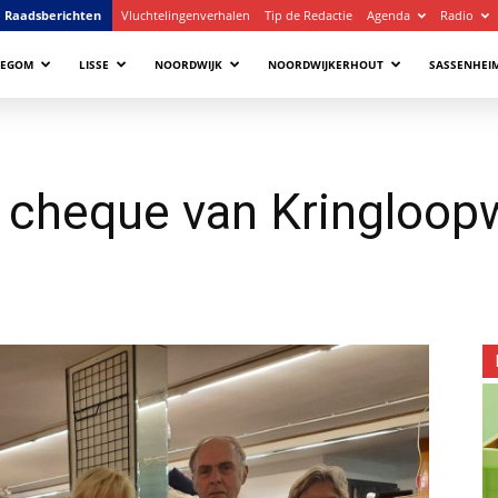
Raadsberichten
Vluchtelingenverhalen
Tip de Redactie
Agenda
Radio
LEGOM
LISSE
NOORDWIJK
NOORDWIJKERHOUT
SASSENHEI
t cheque van Kringloop