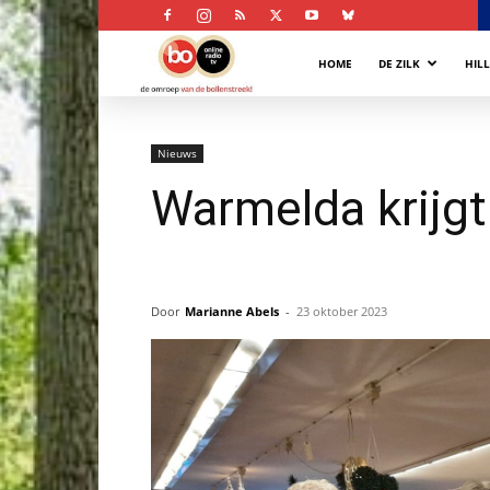
Bollenstreek
HOME
DE ZILK
HIL
Omroep
Nieuws
Warmelda krijg
Door
Marianne Abels
-
23 oktober 2023